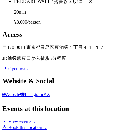
FREE ART WALL / 落書き 20分コース
20
min
¥3,000/person
Access
〒170-0013 東京都豊島区東池袋１丁目４４−１７
JR池袋駅東口から徒歩5分程度
📍
Open map
Website & Social
🌐
Website
📷
Instagram
✕
X
Events at this location
📅
View events
→
🪓
Book this location
→