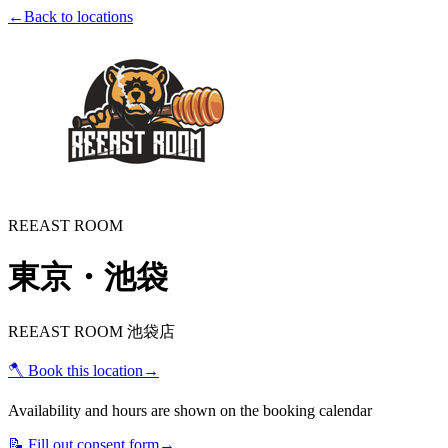
←
Back to locations
REEAST ROOM
東京・池袋
REEAST ROOM 池袋店
🪓
Book this location
→
Availability and hours are shown on the booking calendar
📝
Fill out consent form
→