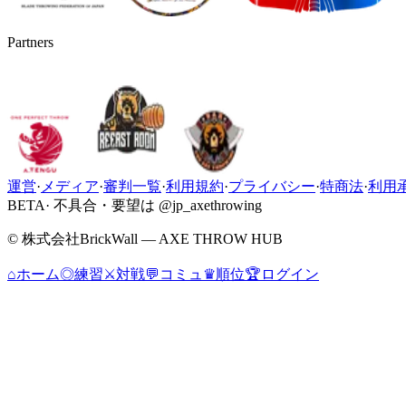
Partners
運営
·
メディア
·
審判一覧
·
利用規約
·
プライバシー
·
特商法
·
利用
BETA
· 不具合・要望は @jp_axethrowing
© 株式会社BrickWall — AXE THROW HUB
⌂
ホーム
◎
練習
⚔
対戦
💬
コミュ
♛
順位
🏆
ログイン