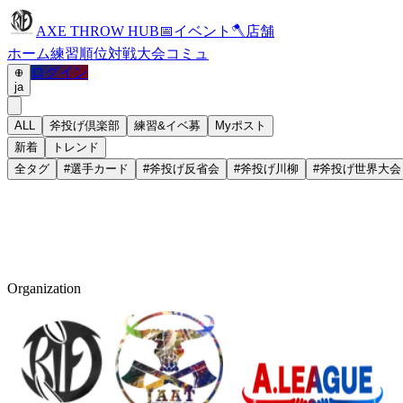
AXE THROW HUB
📅
イベント
🪓
店舗
ホーム
練習
順位
対戦
大会
コミュ
ログイン
ja
ALL
斧投げ倶楽部
練習&イベ募
Myポスト
新着
トレンド
全タグ
#
選手カード
#
斧投げ反省会
#
斧投げ川柳
#
斧投げ世界大会
Organization