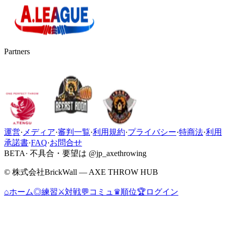
Partners
運営
·
メディア
·
審判一覧
·
利用規約
·
プライバシー
·
特商法
·
利用
承諾書
·
FAQ
·
お問合せ
BETA
· 不具合・要望は @jp_axethrowing
© 株式会社BrickWall — AXE THROW HUB
⌂
ホーム
◎
練習
⚔
対戦
💬
コミュ
♛
順位
🏆
ログイン