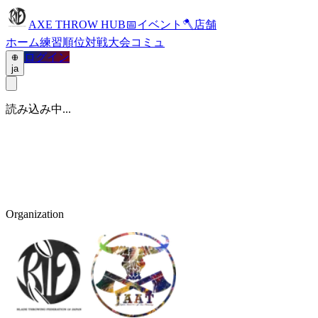
AXE THROW HUB
📅
イベント
🪓
店舗
ホーム
練習
順位
対戦
大会
コミュ
ログイン
ja
読み込み中...
Organization