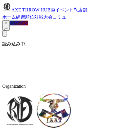
AXE THROW HUB
📅
イベント
🪓
店舗
ホーム
練習
順位
対戦
大会
コミュ
ログイン
ja
読み込み中...
Organization