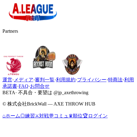
Partners
運営
·
メディア
·
審判一覧
·
利用規約
·
プライバシー
·
特商法
·
利用
承諾書
·
FAQ
·
お問合せ
BETA
· 不具合・要望は @jp_axethrowing
© 株式会社BrickWall — AXE THROW HUB
⌂
ホーム
◎
練習
⚔
対戦
💬
コミュ
♛
順位
🏆
ログイン