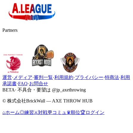
Partners
運営
·
メディア
·
審判一覧
·
利用規約
·
プライバシー
·
特商法
·
利用
承諾書
·
FAQ
·
お問合せ
BETA
· 不具合・要望は @jp_axethrowing
© 株式会社BrickWall — AXE THROW HUB
⌂
ホーム
◎
練習
⚔
対戦
💬
コミュ
♛
順位
🏆
ログイン