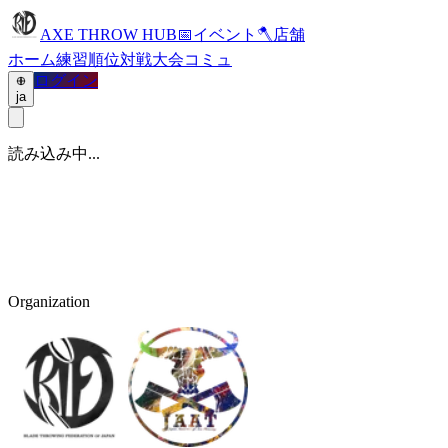
AXE THROW HUB
📅
イベント
🪓
店舗
ホーム
練習
順位
対戦
大会
コミュ
ログイン
ja
読み込み中...
Organization