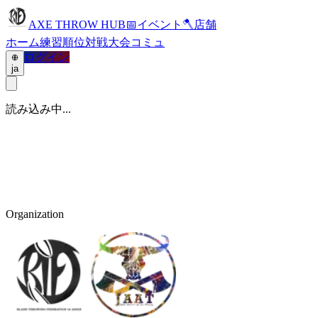
AXE THROW HUB
📅
イベント
🪓
店舗
ホーム
練習
順位
対戦
大会
コミュ
ログイン
ja
読み込み中...
Organization