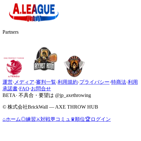
Partners
運営
·
メディア
·
審判一覧
·
利用規約
·
プライバシー
·
特商法
·
利用
承諾書
·
FAQ
·
お問合せ
BETA
· 不具合・要望は @jp_axethrowing
© 株式会社BrickWall — AXE THROW HUB
⌂
ホーム
◎
練習
⚔
対戦
💬
コミュ
♛
順位
🏆
ログイン