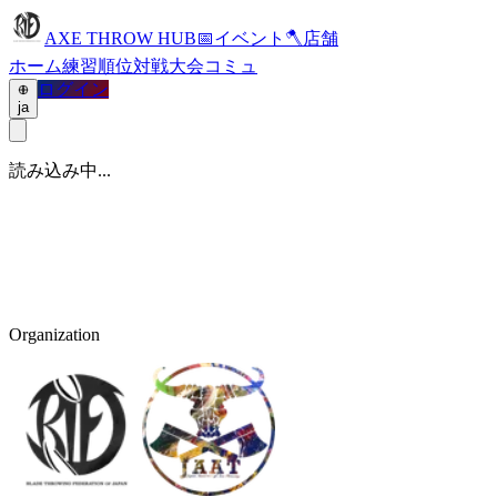
AXE THROW HUB
📅
イベント
🪓
店舗
ホーム
練習
順位
対戦
大会
コミュ
ログイン
ja
読み込み中...
Organization