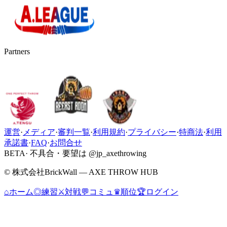
Partners
運営
·
メディア
·
審判一覧
·
利用規約
·
プライバシー
·
特商法
·
利用
承諾書
·
FAQ
·
お問合せ
BETA
· 不具合・要望は @jp_axethrowing
© 株式会社BrickWall — AXE THROW HUB
⌂
ホーム
◎
練習
⚔
対戦
💬
コミュ
♛
順位
🏆
ログイン