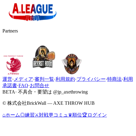
Partners
運営
·
メディア
·
審判一覧
·
利用規約
·
プライバシー
·
特商法
·
利用
承諾書
·
FAQ
·
お問合せ
BETA
· 不具合・要望は @jp_axethrowing
© 株式会社BrickWall — AXE THROW HUB
⌂
ホーム
◎
練習
⚔
対戦
💬
コミュ
♛
順位
🏆
ログイン