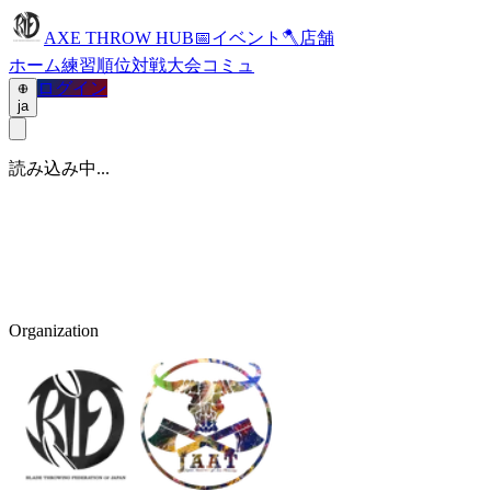
AXE THROW HUB
📅
イベント
🪓
店舗
ホーム
練習
順位
対戦
大会
コミュ
ログイン
ja
読み込み中...
Organization