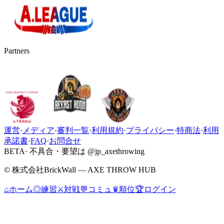
Partners
運営
·
メディア
·
審判一覧
·
利用規約
·
プライバシー
·
特商法
·
利用
承諾書
·
FAQ
·
お問合せ
BETA
· 不具合・要望は @jp_axethrowing
© 株式会社BrickWall — AXE THROW HUB
⌂
ホーム
◎
練習
⚔
対戦
💬
コミュ
♛
順位
🏆
ログイン