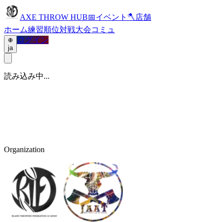
AXE THROW HUB
📅
イベント
🪓
店舗
ホーム
練習
順位
対戦
大会
コミュ
ログイン
ja
読み込み中...
Organization