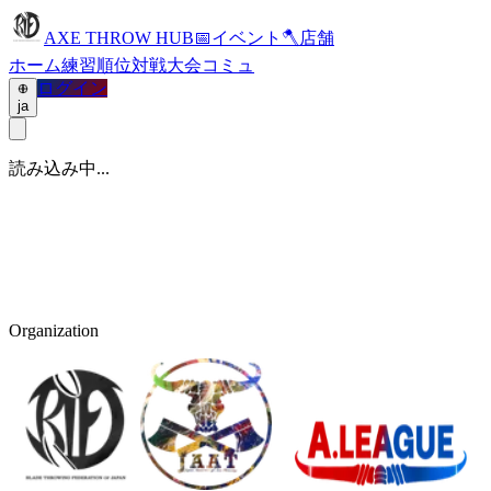
AXE THROW HUB
📅
イベント
🪓
店舗
ホーム
練習
順位
対戦
大会
コミュ
ログイン
ja
読み込み中...
Organization