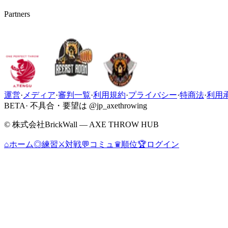
Partners
運営
·
メディア
·
審判一覧
·
利用規約
·
プライバシー
·
特商法
·
利用
BETA
· 不具合・要望は @jp_axethrowing
© 株式会社BrickWall — AXE THROW HUB
⌂
ホーム
◎
練習
⚔
対戦
💬
コミュ
♛
順位
🏆
ログイン