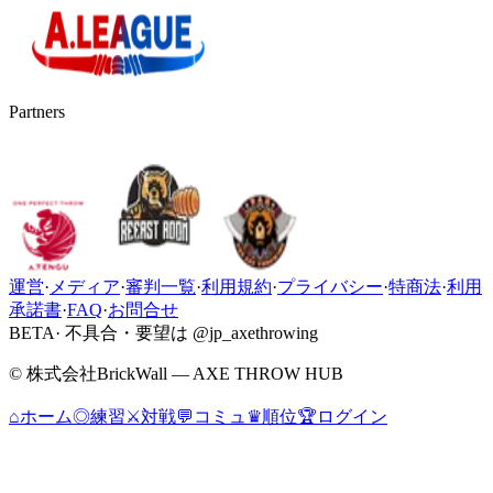
Partners
運営
·
メディア
·
審判一覧
·
利用規約
·
プライバシー
·
特商法
·
利用
承諾書
·
FAQ
·
お問合せ
BETA
· 不具合・要望は @jp_axethrowing
© 株式会社BrickWall — AXE THROW HUB
⌂
ホーム
◎
練習
⚔
対戦
💬
コミュ
♛
順位
🏆
ログイン