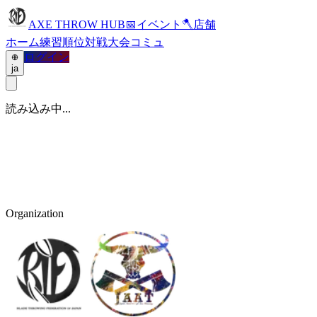
AXE THROW HUB
📅
イベント
🪓
店舗
ホーム
練習
順位
対戦
大会
コミュ
ログイン
ja
読み込み中...
Organization