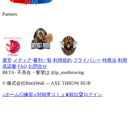
Partners
運営
·
メディア
·
審判一覧
·
利用規約
·
プライバシー
·
特商法
·
利用
承諾書
·
FAQ
·
お問合せ
BETA
· 不具合・要望は @jp_axethrowing
© 株式会社BrickWall — AXE THROW HUB
⌂
ホーム
◎
練習
⚔
対戦
💬
コミュ
♛
順位
🏆
ログイン