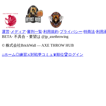
運営
·
メディア
·
審判一覧
·
利用規約
·
プライバシー
·
特商法
·
利用
BETA
· 不具合・要望は @jp_axethrowing
© 株式会社BrickWall — AXE THROW HUB
⌂
ホーム
◎
練習
⚔
対戦
💬
コミュ
♛
順位
🏆
ログイン