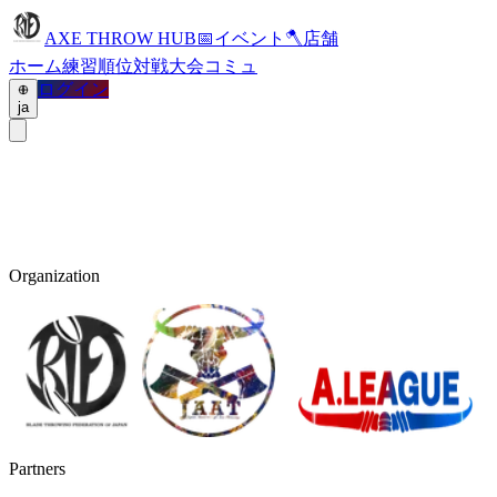
AXE THROW HUB
📅
イベント
🪓
店舗
ホーム
練習
順位
対戦
大会
コミュ
ログイン
ja
Organization
Partners