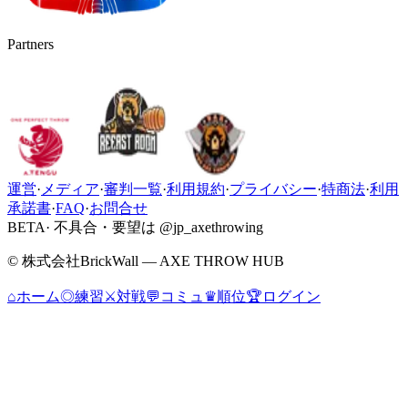
Partners
運営
·
メディア
·
審判一覧
·
利用規約
·
プライバシー
·
特商法
·
利用
承諾書
·
FAQ
·
お問合せ
BETA
· 不具合・要望は @jp_axethrowing
© 株式会社BrickWall — AXE THROW HUB
⌂
ホーム
◎
練習
⚔
対戦
💬
コミュ
♛
順位
🏆
ログイン