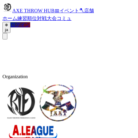
AXE THROW HUB
📅
イベント
🪓
店舗
ホーム
練習
順位
対戦
大会
コミュ
ログイン
ja
Organization