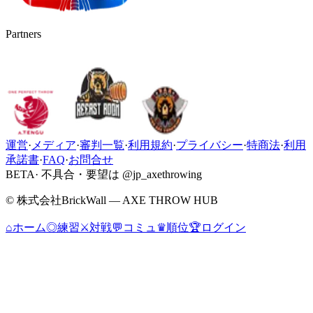
Partners
運営
·
メディア
·
審判一覧
·
利用規約
·
プライバシー
·
特商法
·
利用
承諾書
·
FAQ
·
お問合せ
BETA
· 不具合・要望は @jp_axethrowing
© 株式会社BrickWall — AXE THROW HUB
⌂
ホーム
◎
練習
⚔
対戦
💬
コミュ
♛
順位
🏆
ログイン