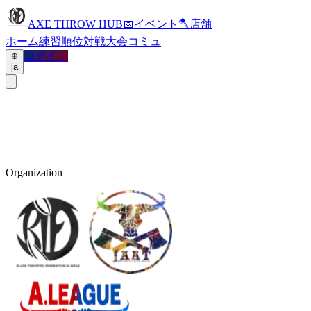
AXE THROW HUB
📅
イベント
🪓
店舗
ホーム
練習
順位
対戦
大会
コミュ
ログイン
ja
Organization