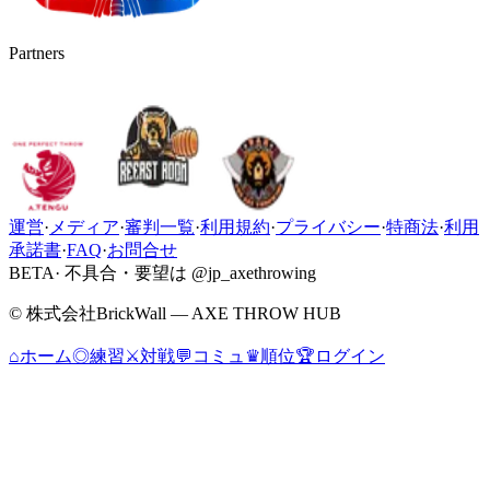
Partners
運営
·
メディア
·
審判一覧
·
利用規約
·
プライバシー
·
特商法
·
利用
承諾書
·
FAQ
·
お問合せ
BETA
· 不具合・要望は @jp_axethrowing
© 株式会社BrickWall — AXE THROW HUB
⌂
ホーム
◎
練習
⚔
対戦
💬
コミュ
♛
順位
🏆
ログイン