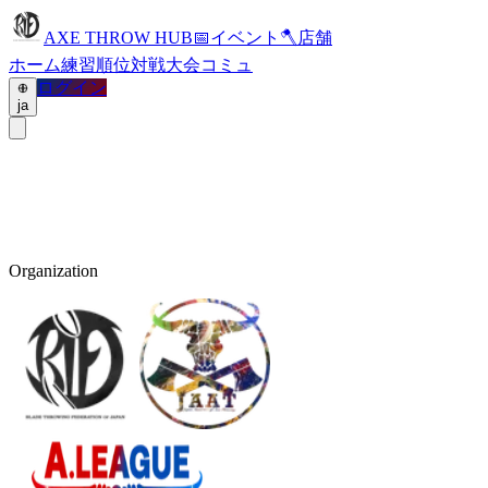
AXE THROW HUB
📅
イベント
🪓
店舗
ホーム
練習
順位
対戦
大会
コミュ
ログイン
ja
Organization