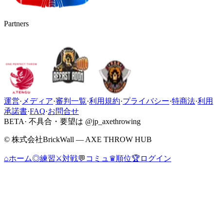
Partners
運営
·
メディア
·
審判一覧
·
利用規約
·
プライバシー
·
特商法
·
利用
承諾書
·
FAQ
·
お問合せ
BETA
· 不具合・要望は @jp_axethrowing
© 株式会社BrickWall — AXE THROW HUB
⌂
ホーム
◎
練習
⚔
対戦
💬
コミュ
♛
順位
🏆
ログイン