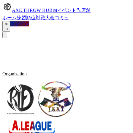
AXE THROW HUB
📅
イベント
🪓
店舗
ホーム
練習
順位
対戦
大会
コミュ
ログイン
ja
Organization