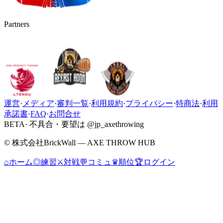
Partners
運営
·
メディア
·
審判一覧
·
利用規約
·
プライバシー
·
特商法
·
利用
承諾書
·
FAQ
·
お問合せ
BETA
· 不具合・要望は @jp_axethrowing
© 株式会社BrickWall — AXE THROW HUB
⌂
ホーム
◎
練習
⚔
対戦
💬
コミュ
♛
順位
🏆
ログイン