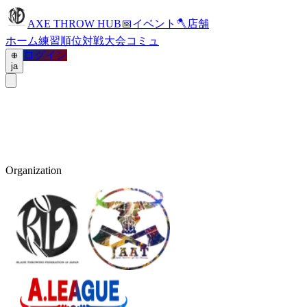
AXE THROW HUB
📅
イベント
🪓
店舗
ホーム
練習
順位
対戦
大会
コミュ
ログイン
ja
Organization