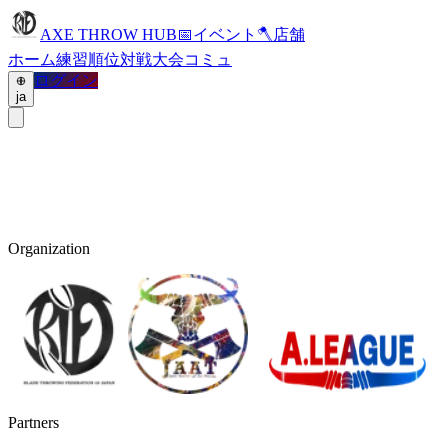
AXE THROW HUB
📅
イベント
🪓
店舗
ホーム
練習
順位
対戦
大会
コミュ
ログイン
ja
Organization
Partners