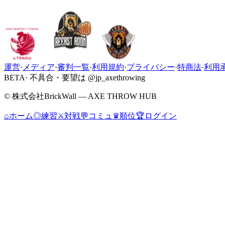
運営
·
メディア
·
審判一覧
·
利用規約
·
プライバシー
·
特商法
·
利用
BETA
· 不具合・要望は @jp_axethrowing
© 株式会社BrickWall — AXE THROW HUB
⌂
ホーム
◎
練習
⚔
対戦
💬
コミュ
♛
順位
🏆
ログイン