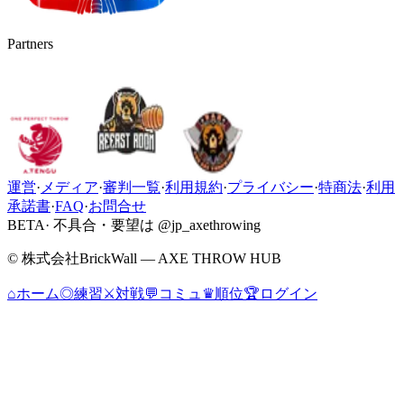
Partners
運営
·
メディア
·
審判一覧
·
利用規約
·
プライバシー
·
特商法
·
利用
承諾書
·
FAQ
·
お問合せ
BETA
· 不具合・要望は @jp_axethrowing
© 株式会社BrickWall — AXE THROW HUB
⌂
ホーム
◎
練習
⚔
対戦
💬
コミュ
♛
順位
🏆
ログイン