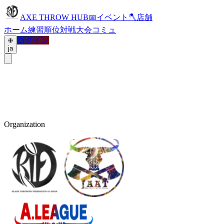
AXE THROW HUB
📅
イベント
🪓
店舗
ホーム
練習
順位
対戦
大会
コミュ
ログイン
ja
Organization