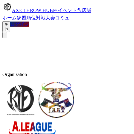
AXE THROW HUB
📅
イベント
🪓
店舗
ホーム
練習
順位
対戦
大会
コミュ
ログイン
ja
Organization