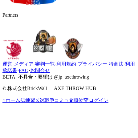
Partners
運営
·
メディア
·
審判一覧
·
利用規約
·
プライバシー
·
特商法
·
利用
承諾書
·
FAQ
·
お問合せ
BETA
· 不具合・要望は @jp_axethrowing
© 株式会社BrickWall — AXE THROW HUB
⌂
ホーム
◎
練習
⚔
対戦
💬
コミュ
♛
順位
🏆
ログイン