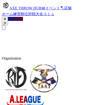
AXE THROW HUB
📅
イベント
🪓
店舗
ホーム
練習
順位
対戦
大会
コミュ
ログイン
ja
Organization