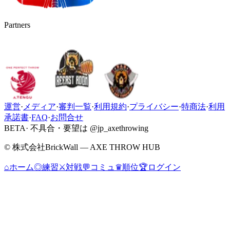
Partners
運営
·
メディア
·
審判一覧
·
利用規約
·
プライバシー
·
特商法
·
利用
承諾書
·
FAQ
·
お問合せ
BETA
· 不具合・要望は @jp_axethrowing
© 株式会社BrickWall — AXE THROW HUB
⌂
ホーム
◎
練習
⚔
対戦
💬
コミュ
♛
順位
🏆
ログイン