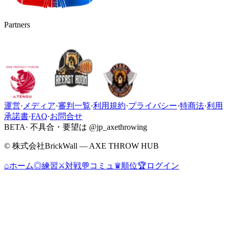
Partners
運営
·
メディア
·
審判一覧
·
利用規約
·
プライバシー
·
特商法
·
利用
承諾書
·
FAQ
·
お問合せ
BETA
· 不具合・要望は @jp_axethrowing
© 株式会社BrickWall — AXE THROW HUB
⌂
ホーム
◎
練習
⚔
対戦
💬
コミュ
♛
順位
🏆
ログイン