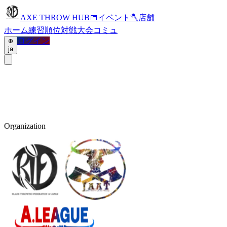
AXE THROW HUB
📅
イベント
🪓
店舗
ホーム
練習
順位
対戦
大会
コミュ
ログイン
ja
Organization