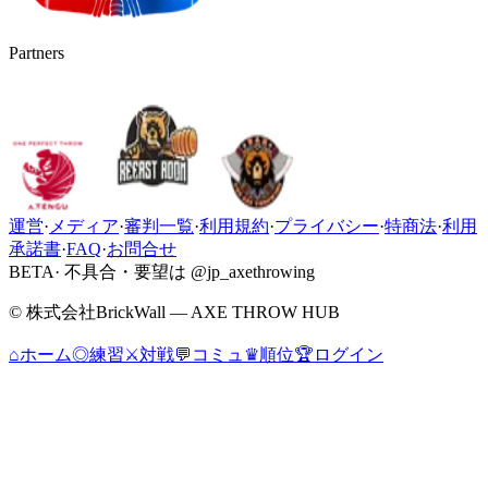
Partners
運営
·
メディア
·
審判一覧
·
利用規約
·
プライバシー
·
特商法
·
利用
承諾書
·
FAQ
·
お問合せ
BETA
· 不具合・要望は @jp_axethrowing
© 株式会社BrickWall — AXE THROW HUB
⌂
ホーム
◎
練習
⚔
対戦
💬
コミュ
♛
順位
🏆
ログイン