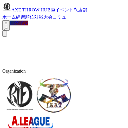
AXE THROW HUB
📅
イベント
🪓
店舗
ホーム
練習
順位
対戦
大会
コミュ
ログイン
ja
Organization