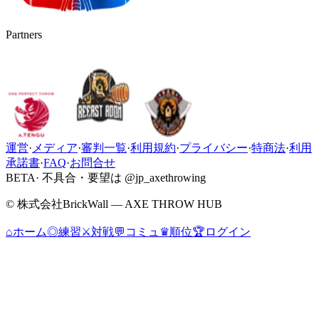
Partners
運営
·
メディア
·
審判一覧
·
利用規約
·
プライバシー
·
特商法
·
利用
承諾書
·
FAQ
·
お問合せ
BETA
· 不具合・要望は @jp_axethrowing
© 株式会社BrickWall — AXE THROW HUB
⌂
ホーム
◎
練習
⚔
対戦
💬
コミュ
♛
順位
🏆
ログイン