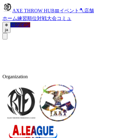
AXE THROW HUB
📅
イベント
🪓
店舗
ホーム
練習
順位
対戦
大会
コミュ
ログイン
ja
Organization