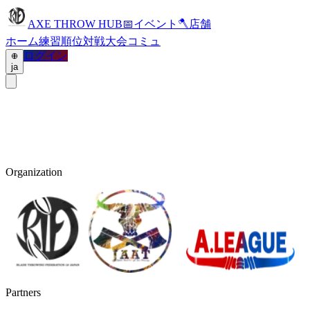
AXE THROW HUB
📅
イベント
🪓
店舗
ホーム
練習
順位
対戦
大会
コミュ
ログイン
ja
Organization
Partners