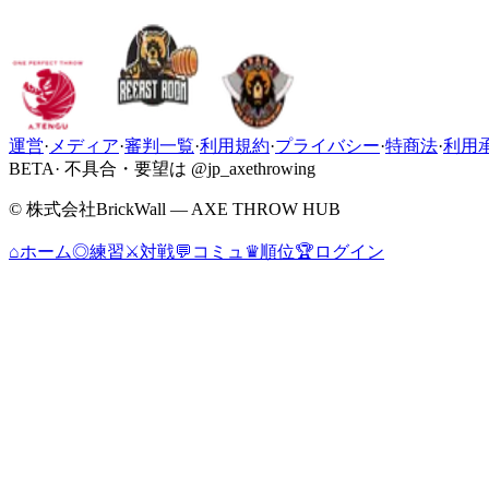
運営
·
メディア
·
審判一覧
·
利用規約
·
プライバシー
·
特商法
·
利用
BETA
· 不具合・要望は @jp_axethrowing
© 株式会社BrickWall — AXE THROW HUB
⌂
ホーム
◎
練習
⚔
対戦
💬
コミュ
♛
順位
🏆
ログイン