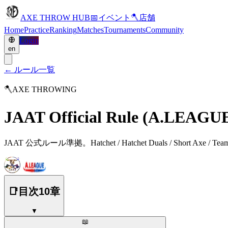
AXE THROW HUB
📅
イベント
🪓
店舗
Home
Practice
Ranking
Matches
Tournaments
Community
Login
en
← ルール一覧
🪓
AXE THROWING
JAAT Official Rule (A.LEAGU
JAAT 公式ルール準拠。Hatchet / Hatchet Duals / Short Axe 
📑
目次
10
章
▼
📖