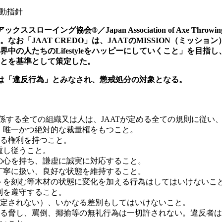
行動指針
スローイング協会®／Japan Association of Axe Th
「JAAT CREDO」は、JAATのMISSION（ミッション
人たちのLifestyleをハッピーにしていくこと」を目指し、V
とを基準として策定した。
場合は「違反行為」とみなされ、懲戒処分の対象となる。
に関係する全ての組織又は人は、JAATが定める全ての規則に従
に、唯一かつ絶対的な裁量権をもつこと。
る権利を持つこと。
重し従うこと。
りの心を持ち、謙虚に誠実に対応すること。
を丁寧に扱い、良好な状態を維持すること。
ットを刻む等木材の状態に変化を加える行為はしてはいけないこ
則を遵守すること。
定されない）、いかなる差別もしてはいけないこと。
る脅し、罵倒、揶揄等の無礼行為は一切許されない。違反者は