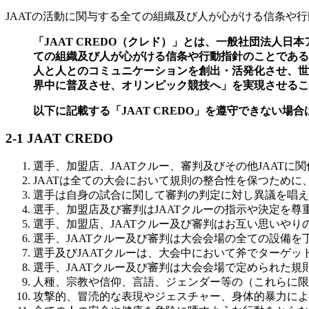
JAATの活動に関与する全ての組織及び人が心がける信条や
「JAAT CREDO（クレド）」とは、一般社団法人日本アックス
ての組織及び人が心がける信条や行動指針のことである。なお
人と人とのコミュニケーションを創出・活発化させ、世界中の
界中に普及させ、オリンピック競技へ」を実現させるこ
以下に記載する「JAAT CREDO」を遵守できない
2-1 JAAT CREDO
選手、加盟店、JAATクルー、審判及びその他JAAT
JAATは全ての大会において規則の整合性を保つため
選手は自身の試合に関して審判の判定に対し異議を唱え
選手、加盟店及び審判はJAATクルーの指示や決定を尊
選手、加盟店、JAATクルー及び審判はお互い思いや
選手、JAATクルー及び審判は大会会場の全ての設備
選手及びJAATクルーは、大会中において斧でターゲ
選手、JAATクルー及び審判は大会会場で定められた規
人種、宗教や信仰、言語、ジェンダー等の（これらに限
攻撃的、冒涜的な表現やジェスチャー、身体的暴力によ