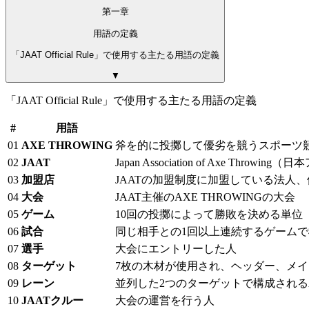
第一章
用語の定義
「JAAT Official Rule」で使用する主たる用語の定義
▼
「JAAT Official Rule」で使用する主たる用語の定義
#
用語
01
AXE THROWING
斧を的に投擲して優劣を競うスポーツ
02
JAAT
Japan Association of Axe Th
03
加盟店
JAATの加盟制度に加盟している法人
04
大会
JAAT主催のAXE THROWINGの大会
05
ゲーム
10回の投擲によって勝敗を決める単位
06
試合
同じ相手との1回以上連続するゲーム
07
選手
大会にエントリーした人
08
ターゲット
7枚の木材が使用され、ヘッダー、メイ
09
レーン
並列した2つのターゲットで構成されるA
10
JAATクルー
大会の運営を行う人