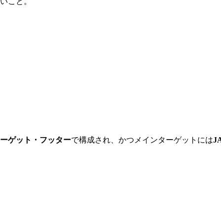
いこと。
ーゲット・フッター
で構成され、かつメインターゲットには
J