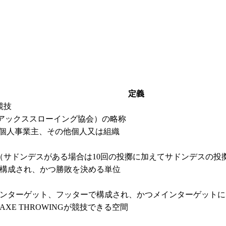
定義
競技
rowing（日本アックススローイング協会）の略称
、個人事業主、その他個人又は組織
（サドンデスがある場合は10回の投擲に加えてサドンデスの投
で構成され、かつ勝敗を決める単位
ンターゲット、フッターで構成され、かつメインターゲットに
XE THROWINGが競技できる空間