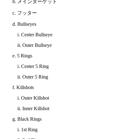
b. メインターゲット
c. フッター
d. Bullseyes
i. Center Bullseye
ii. Outer Bullseye
e. 5 Rings
i. Center 5 Ring
ii. Outer 5 Ring
f. Killshots
i. Outer Killshot
ii. Inner Killshot
g. Black Rings
i. 1st Ring