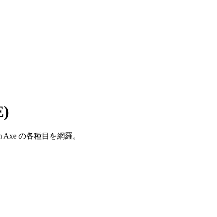
E)
/ Team Axe の各種目を網羅。