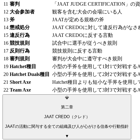
11
審判
「JAAT JUDGE CERTIFICATION
12
大会参加者
観客を含む大会の会場にいる人
13
斧
JAATが定める規格の斧
14
懲戒処分
JAAT CREDOに対して違反行為が
15
違反行為
JAAT CREDOに反する言動
16
競技規則
試合中に選手が従うべき規則
17
反則行為
競技規則に反する言動
18
審判規則
審判が大会中に遵守すべき規則
19
Hatchet種目
小型の手斧を使用して1対1で対戦するAX
20
Hatchet Duals種目
小型の手斧を使用して2対2で対戦するAX
21
Short Axe
Hatchet種目よりも短小な手斧を使用し
22
Team Axe
小型の手斧を使用して3対3で対戦するAX
💎
第二章
JAAT CREDO（クレド）
JAATの活動に関与する全ての組織及び人が心がける信条や行動指針
▼